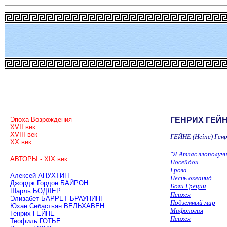
Эпоха Возрождения
ГЕНРИХ ГЕЙ
ХVII век
ХVIII век
ГЕЙНЕ (Heine) Генр
ХХ век
"Я Атлас злополучн
АВТОРЫ - ХIХ век
Посейдон
Гроза
Алексей АПУХТИН
Песнь океанид
Джордж Гордон БАЙРОН
Боги Греции
Шарль БОДЛЕР
Психея
Элизабет БАРРЕТ-БРАУНИНГ
Подземный мир
Юхан Себастьян ВЕЛЬХАВЕН
Мифология
Генрих ГЕЙНЕ
Психея
Теофиль ГОТЬЕ