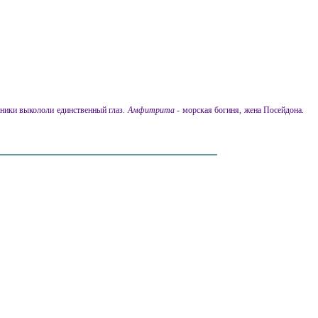
тники выкололи единственный глаз.
Амфитрита
- морская богиня, жена Посейдона.