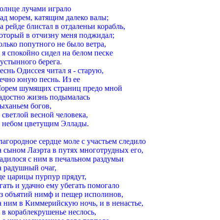
олнце лучами играло
ад морем, катящим далеко валы;
а рейде блистал в отдаленьи корабль,
оторый в отчизну меня поджидал;
олько попутного не было ветра,
 я спокойно сидел на белом песке
устынного берега.
еснь Одиссея читал я - старую,
ечно юную песнь. Из ее
орем шумящих страниц предо мной
адостно жизнь подымалась
ыханьем богов,
 светлой весной человека,
 небом цветущим Эллады.
лагородное сердце моле с участьем следило
а сыном Лаэрта в путях многотрудных его,
адилося с ним в печальном раздумьи
а радушный очаг,
де царицы пурпур прядут,
гать и удачно ему убегать помогало
з объятий нимф и пещер исполинов,
а ним в Киммерийскую ночь, и в ненастье,
 в кораблекрушенье неслось,