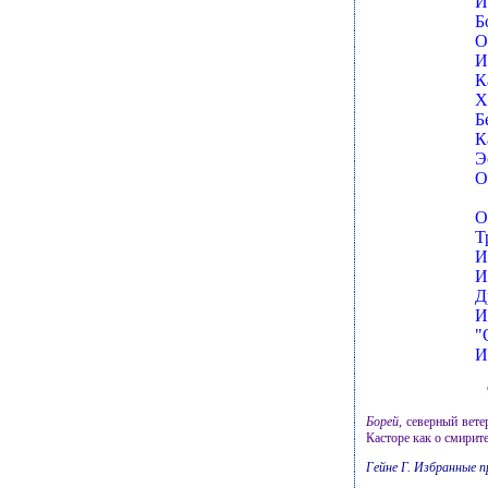
И
Б
О
И
К
Х
Б
К
Э
О
О
Т
И
И
Д
И
"
И
Борей
, северный вет
Касторе как о смирит
Гейне Г. Избранные пр