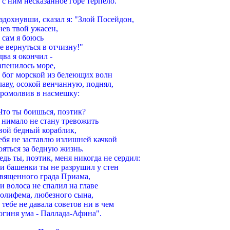
 с ним несказанное горе терпело.
здохнувши, сказал я: "Злой Посейдон,
нев твой ужасен,
 сам я боюсь
е вернуться в отчизну!"
два я окончил -
апенилось море,
 бог морской из белеющих волн
лаву, осокой венчанную, поднял,
ромолвив в насмешку:
Что ты боишься, поэтик?
 нимало не стану тревожить
вой бедный кораблик,
ебя не заставлю излишней качкой
ояться за бедную жизнь.
едь ты, поэтик, меня никогда не сердил:
и башенки ты не разрушил у стен
вященного града Приама,
и волоса не спалил на главе
олифема, любезного сына,
 тебе не давала советов ни в чем
огиня ума - Паллада-Афина".