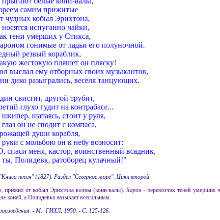
 прыгают белые кони-валы,
ореем самим прижитые
т чудных кобыл Эрихтона,
 носятся испуганно чайки,
ак тени умерших у Стикса,
ароном гонимые от ладьи его полуночной.
едный резвый кораблик,
акую жестокую пляшет он пляску!
ол выслал ему отборных своих музыкантов,
ни дико разыгрались, веселя танцующих.
дин свистит, другой трубит,
ретий глухо гудит на контрабасе...
 шкипер, шатаясь, стоит у руля,
 глаз он не сводит с компаса,
рожащей души корабля,
 руки с мольбою он к небу возносит:
О, спаси меня, кастор, воинственный всадник,
 ты, Полидевк, ратоборец кулачный!"
"Книга песен" (1827). Раздел "Северное море". Цикл второй
ер, прижил от кобыл Эрихтона волны (кони-валы).
Харон
- перевозчик теней умерших ч
еле коней, а Полидевка называет всесильным.
оизведения. - М.: ГИХЛ, 1950. - С. 125-126.