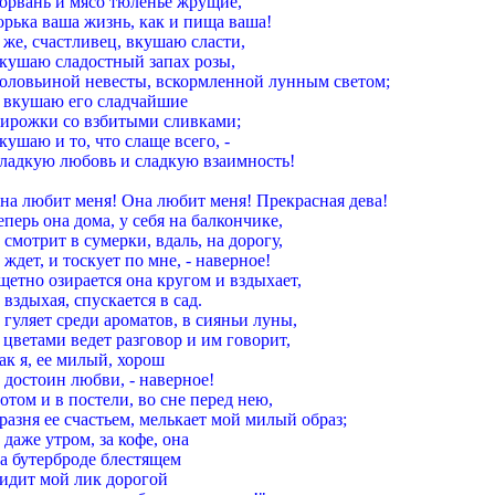
орвань и мясо тюленье жрущие,
орька ваша жизнь, как и пища ваша!
 же, счастливец, вкушаю сласти,
кушаю сладостный запах розы,
оловьиной невесты, вскормленной лунным светом;
 вкушаю его сладчайшие
ирожки со взбитыми сливками;
кушаю и то, что слаще всего, -
ладкую любовь и сладкую взаимность!
на любит меня! Она любит меня! Прекрасная дева!
еперь она дома, у себя на балкончике,
 смотрит в сумерки, вдаль, на дорогу,
 ждет, и тоскует по мне, - наверное!
щетно озирается она кругом и вздыхает,
 вздыхая, спускается в сад.
 гуляет среди ароматов, в сияньи луны,
 цветами ведет разговор и им говорит,
ак я, ее милый, хорош
 достоин любви, - наверное!
отом и в постели, во сне перед нею,
разня ее счастьем, мелькает мой милый образ;
 даже утром, за кофе, она
а бутерброде блестящем
идит мой лик дорогой