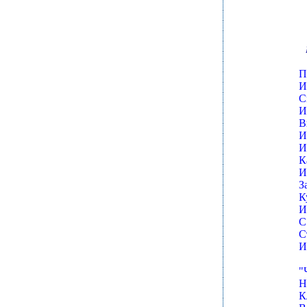
П
И
С
И
В
И
И
К
И
З
К
И
С
С
И
"
Н
К