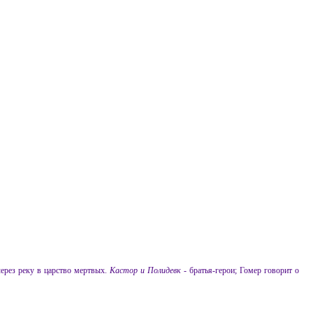
ерез реку в царство мертвых.
Кастор и Полидевк
- братья-герои; Гомер говорит о