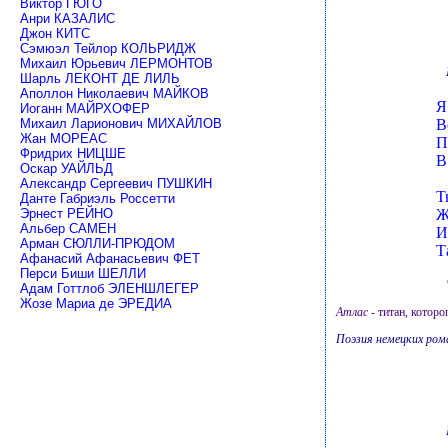
Виктор ГЮГО
Анри КАЗАЛИС
Джон КИТС
Сэмюэл Тейлор КОЛЬРИДЖ
Михаил Юрьевич ЛЕРМОНТОВ
Шарль ЛЕКОНТ ДЕ ЛИЛЬ
Аполлон Николаевич МАЙКОВ
Я
Иоганн МАЙРХОФЕР
Михаил Ларионович МИХАЙЛОВ
В
Жан МОРЕАС
П
Фридрих НИЦШЕ
В
Оскар УАЙЛЬД
Александр Сергеевич ПУШКИН
Т
Данте Габриэль Россетти
Эрнест РЕЙНО
Ж
Альбер САМЕН
И
Арман СЮЛЛИ-ПРЮДОМ
Т
Афанасий Афанасьевич ФЕТ
Перси Биши ШЕЛЛИ
Адам Готтлоб ЭЛЕНШЛЕГЕР
Жозе Мариа де ЭРЕДИА
Атлас
- титан, которо
Поэзия немецких роман