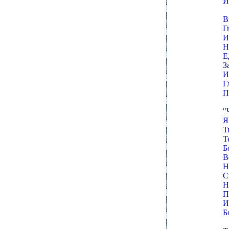
И
В
Г
И
Н
Е
З
И
Г
П
"
Я
Т
Т
Б
В
Н
С
Н
П
И
Б