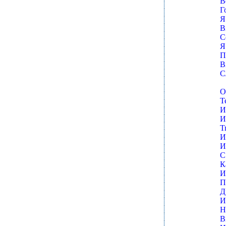
В
Г
Я
В
С
Я
П
В
С
О
Т
И
И
Т
И
И
С
К
И
П
Д
И
Н
В