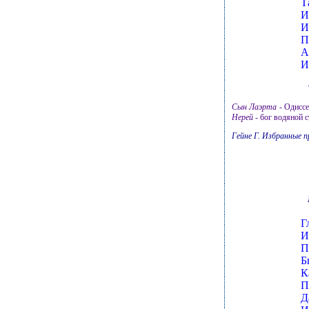
Т
И
И
П
А
И
Сын Лаэрта
- Одисс
Нерей
- бог водяной с
Гейне Г. Избранные пр
Г
И
П
Б
К
П
Д