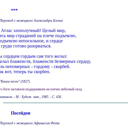
***
Перевод с немецкого Александра Блока
 Атлас злополучный! Целый мир,
есь мир страданий на плече подъемлю,
одъемлю непосильное, и сердце
 груди готово разорваться.
ы сердцем гордым сам того желал:
елал блаженств, блаженств безмерных сердцу,
ль непомерных - гордому - скорбей.
ак вот, теперь ты скорбен.
"Книга песен" (1827)
го боги заставили поддерживать на плечах небесный свод.
тиков. - М.: Худож. лит., 1985. - С. 436.
Посейдон
Перевод с немецкого Афанасия Фета