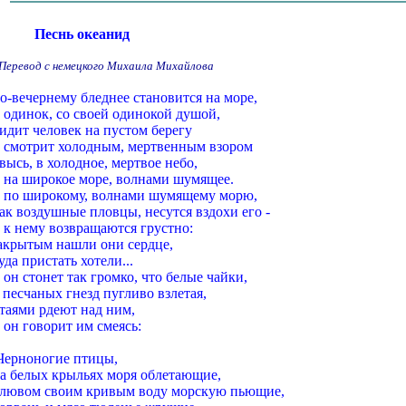
Песнь океанид
Перевод с немецкого Михаила Михайлова
о-вечернему бледнее становится на море,
 одинок, со своей одинокой душой,
идит человек на пустом берегу
 смотрит холодным, мертвенным взором
высь, в холодное, мертвое небо,
 на широкое море, волнами шумящее.
 по широкому, волнами шумящему морю,
ак воздушные пловцы, несутся вздохи его -
 к нему возвращаются грустно:
акрытым нашли они сердце,
уда пристать хотели...
 он стонет так громко, что белые чайки,
 песчаных гнезд пугливо взлетая,
таями рдеют над ним,
 он говорит им смеясь:
Черноногие птицы,
а белых крыльях моря облетающие,
лювом своим кривым воду морскую пьющие,