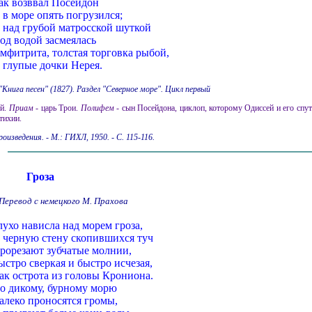
ак возввал Посейдон
 в море опять погрузился;
 над грубой матросской шуткой
од водой засмеялась
мфитрита, толстая торговка рыбой,
 глупые дочки Нерея.
"Книга песен" (1827). Раздел "Северное море". Цикл первый
ей.
Приам
- царь Трои.
Полифем
- сын Посейдона, циклоп, которому Одиссей и его спу
тихии.
оизведения. - М.: ГИХЛ, 1950. - С. 115-116.
Гроза
Перевод с немецкого М. Прахова
лухо нависла над морем гроза,
 черную стену скопившихся туч
рорезают зубчатые молнии,
ыстро сверкая и быстро исчезая,
ак острота из головы Крониона.
о дикому, бурному морю
алеко проносятся громы,