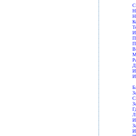
С
Н
Н
К
Т
И
П
П
В
М
Р
Д
И
И
Б
З
С
З
Г
Л
И
З
И